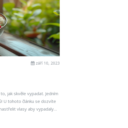
září 10, 2023
o to, jak skvěle vypadat. Jedním
sů! U tohoto článku se dozvíte
nastřelit vlasy aby vypadaly
ám, jak si můžete své vlasy
o vzhledu, o kterém jste vždy