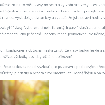
žete zkusit rozdělit vlasy do sekcí a vytvořit vrstvený účes. Z
na tři části – horní, střední a spodní – a každou sekci zpracujte
rovnou. Výsledek je dynamický a vypadá, že jste strávili hodiny v s
„zakryté“ vlasy. Vyberete si několik tenkých pásků vlasů a zamotá
íjemnosti, jako je špatně usazený konec. Jednoduché, ale účinné
n, kondicionér a občasná maska zajistí, že vlasy budou lesklé a 
 si užívat výsledky bez zbytečného poškození.
 můžete aplikovat ihned. Vyzkoušejte je, upravte podle svých před
, důležitý je přístup a ochota experimentovat. Hodně štěstí a bavt