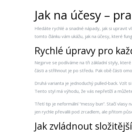
Jak na účesy – pra
Hledáte rychlé a snadné nápady, jak si upravit 
tomto článku vám ukážu, jak na účesy, které fung
Rychlé úpravy pro ka
Nejprve se podíváme na tři základní styly, které 
části a střihnout je po středu. Pak obě části 
Druhá varianta je jednoduchý pulled‑back. Vzít s
Tento styl má výhodu, že vás nepřetíží a můžete
Třetí tip je neformální “messy bun”. Stačí vlasy 
jen rychle převalili pod zrcadlem, ale přitom půs
Jak zvládnout složitějš