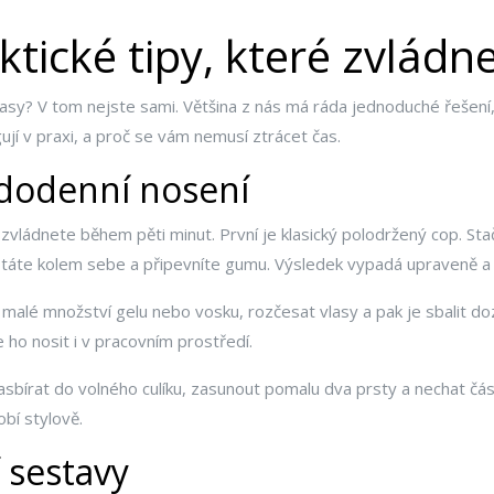
ktické tipy, které zvládn
vlasy? V tom nejste sami. Většina z nás má ráda jednoduché řešení
ují v praxi, a proč se vám nemusí ztrácet čas.
ždodenní nosení
zvládnete během pěti minut. První je klasický polodržený cop. Stač
omotáte kolem sebe a připevníte gumu. Výsledek vypadá upraveně 
i malé množství gelu nebo vosku, rozčesat vlasy a pak je sbalit d
 ho nosit i v pracovním prostředí.
nasbírat do volného culíku, zasunout pomalu dva prsty a nechat část
obí stylově.
í sestavy