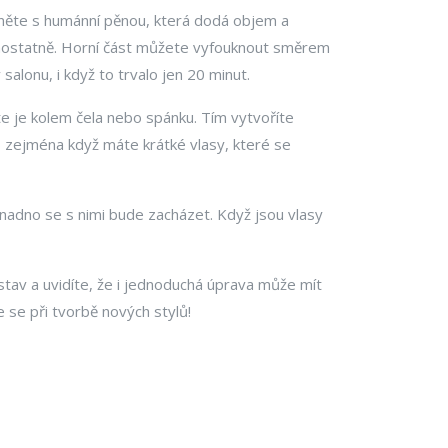
ačněte s humánní pěnou, která dodá objem a
 samostatně. Horní část můžete vyfouknout směrem
alonu, i když to trvalo jen 20 minut.
te je kolem čela nebo spánku. Tím vytvoříte
, zejména když máte krátké vlasy, které se
snadno se s nimi bude zacházet. Když jsou vlasy
stav a uvidíte, že i jednoduchá úprava může mít
e se při tvorbě nových stylů!