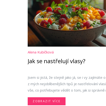
Alena Kubíčková
Jak se nastřelují vlasy?
Jsem si jistá, že stejně jako já, se i vy zajímáte 
z mých nejoblíbenějších tipů je nastřelování vla
vše, co potřebujete vědět o tom, jak si správně 
jako od profesionála. Tak pojďme na to, ukážu v
ZOBRAZIT VÍCE
nastřelit sami doma a dosáhnout toho dokonaléh