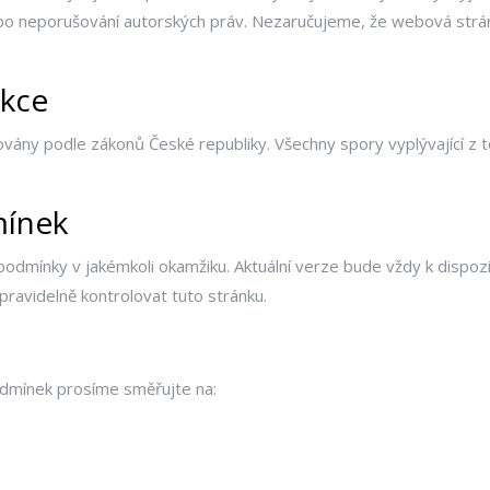
nebo neporušování autorských práv. Nezaručujeme, že webová st
ikce
ovány podle zákonů České republiky. Všechny spory vyplývající z 
ínek
 podmínky v jakémkoli okamžiku. Aktuální verze bude vždy k dispo
pravidelně kontrolovat tuto stránku.
odmínek prosíme směřujte na: