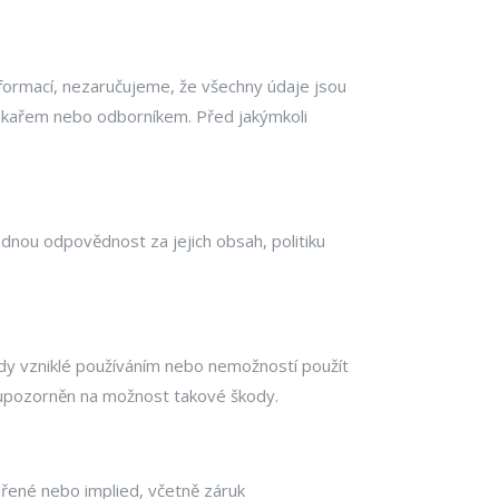
formací, nezaručujeme, že všechny údaje jsou
lékařem nebo odborníkem. Před jakýmkoli
nou odpovědnost za jejich obsah, politiku
y vzniklé používáním nebo nemožností použít
k upozorněn na možnost takové škody.
ádřené nebo implied, včetně záruk