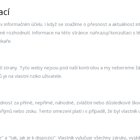
ací
informačním účelu. I když se snažíme o přesnost a aktuálnost in
né rozhodnutí. Informace na této stránce
nahrazují
konzultaci s 
ékaře.
 strany. Tyto weby nejsou pod naší kontrolou a my nebereme žád
je na vlastní riziko uživatele.
nost za přímé, nepřímé, náhodné, zvláštní nebo důsledkové škod
říjmů nebo zisku. Tento omezení platí i v případě, že byl vlastní
a "tak, jak je k dispozici". Vlastník vylučuje všechny záruky, vyj