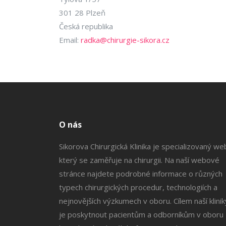
301 28 Plzeň
Česká republika
Email:
radka@chirurgie-sikora.cz
O nás
Sikorova Chirurgická Klinika je specializovaný we
který se zaměřuje na chirurgii. Na naší webové
stránce najdete podrobné informace o různých
typech chirurgických procedur, technologiích a
nejnovějších výzkumech v oboru. Cílem naší klinik
je poskytnout pacientům a odborníkům v oboru