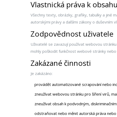
Vlastnická práva k obsah
Všechny texty, obrázky, grafiky, tabulky a jiné 
autorskými právy a dalšími zákony o duševním vl
Zodpovědnost uživatele
Uživatelé se zavazují používat webovou stránku
mohly poškodit funkčnost webové stránky nebo o
Zakázané činnosti
Je zakázáno:
provádět automatizované scrapování nebo in
zneužívat webovou stránku pro šíření virů, m
zneužívat obsah k podvodným, diskriminačním
odstraňovat nebo měnit autorská práva nebo i