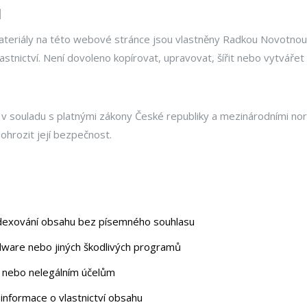
u
materiály na této webové stránce jsou vlastněny Radkou Novotnou n
astnictví. Není dovoleno kopírovat, upravovat, šířit nebo vytvář
 v souladu s platnými zákony České republiky a mezinárodními n
hrozit její bezpečnost.
dexování obsahu bez písemného souhlasu
alware nebo jiných škodlivých programů
 nebo nelegálním účelům
nformace o vlastnictví obsahu