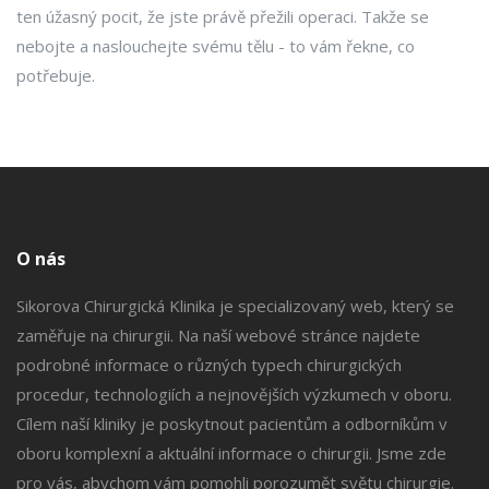
ten úžasný pocit, že jste právě přežili operaci. Takže se
nebojte a naslouchejte svému tělu - to vám řekne, co
potřebuje.
O nás
Sikorova Chirurgická Klinika je specializovaný web, který se
zaměřuje na chirurgii. Na naší webové stránce najdete
podrobné informace o různých typech chirurgických
procedur, technologiích a nejnovějších výzkumech v oboru.
Cílem naší kliniky je poskytnout pacientům a odborníkům v
oboru komplexní a aktuální informace o chirurgii. Jsme zde
pro vás, abychom vám pomohli porozumět světu chirurgie.