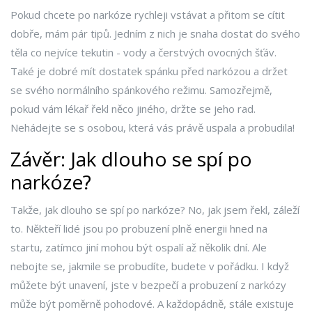
Pokud chcete po narkóze rychleji vstávat a přitom se cítit
dobře, mám pár tipů. Jedním z nich je snaha dostat do svého
těla co nejvíce tekutin - vody a čerstvých ovocných šťáv.
Také je dobré mít dostatek spánku před narkózou a držet
se svého normálního spánkového režimu. Samozřejmě,
pokud vám lékař řekl něco jiného, držte se jeho rad.
Nehádejte se s osobou, která vás právě uspala a probudila!
Závěr: Jak dlouho se spí po
narkóze?
Takže, jak dlouho se spí po narkóze? No, jak jsem řekl, záleží
to. Někteří lidé jsou po probuzení plně energii hned na
startu, zatímco jiní mohou být ospalí až několik dní. Ale
nebojte se, jakmile se probudíte, budete v pořádku. I když
můžete být unavení, jste v bezpečí a probuzení z narkózy
může být poměrně pohodové. A každopádně, stále existuje