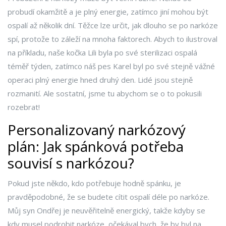
probudí okamžitě a je plný energie, zatímco jiní mohou být
ospalí až několik dní. Těžce lze určit, jak dlouho se po narkóze
spí, protože to záleží na mnoha faktorech. Abych to ilustroval
na příkladu, naše kočka Lili byla po své sterilizaci ospalá
téměř týden, zatímco náš pes Karel byl po své stejně vážné
operaci plný energie hned druhý den. Lidé jsou stejně
rozmanití. Ale sostatní, jsme tu abychom se o to pokusili
rozebrat!
Personalizovaný narkózový
plán: Jak spánková potřeba
souvisí s narkózou?
Pokud jste někdo, kdo potřebuje hodně spánku, je
pravděpodobné, že se budete cítit ospalí déle po narkóze.
Můj syn Ondřej je neuvěřitelně energický, takže kdyby se
kdy musel podrobit narkóze, očekával bych, že by byl na