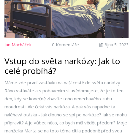
Jan Macháček
0 Komentáře
října 5, 2023
Vstup do světa narkózy: Jak to
celé probíhá?
Máme zde první zastávku na naší cestě do světa narkózy.
Ráno vstáváte a s pobavením si uvědomujete, že je to ten
den, kdy se konečně zbavíte toho nenechavého zubu
moudrosti. Ale čeká vás narkóza. A pak vás napadne ta
naléhavá otázka - Jak dlouho se spí po narkóze? Jak se mohu
připravit? A je vůbec něco, co bych měl vědět předem? Moje
manželka Marta se na toto téma cítila podobně před svou