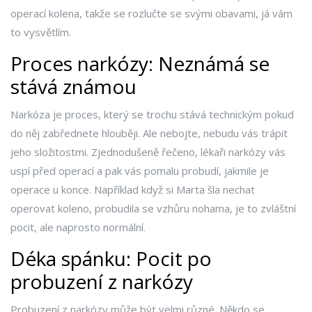
operací kolena, takže se rozlučte se svými obavami, já vám
to vysvětlím.
Proces narkózy: Neznámá se
stává známou
Narkóza je proces, který se trochu stává technickým pokud
do něj zabřednete hlouběji. Ale nebojte, nebudu vás trápit
jeho složitostmi. Zjednodušeně řečeno, lékaři narkózy vás
uspí před operací a pak vás pomalu probudí, jakmile je
operace u konce. Například když si Marta šla nechat
operovat koleno, probudila se vzhůru nohama, je to zvláštní
pocit, ale naprosto normální.
Déka spánku: Pocit po
probuzení z narkózy
Probuzení z narkózy může být velmi různé. Někdo se