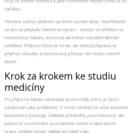
stojí za titulem doktora a jaké rozhodnutí musíte učinit už na
začátku.
Všechno začíná výběrem správné vysoké školy. Nepřihlásíte
se jen na jakýkoliv fakultní program – musíte se přihlásit na
medicínskou fakultu, která má akreditaci a kvalitní klinické
oddělení. Přijímací řízení je tvrdé, ale dobrá příprava na
přijímací zkoušky a motivovaný přístup vám může otevřít
dveře.
Krok za krokem ke studiu
medicíny
Po přijetí na fakultu následuje první ročník, který je často
označován jako preklinický. V tomto období se učíte anatomií,
biochemii a fyziologii. Základní předměty jsou intenzivní, ale
pokud se soustředíte na praktické cvičení a laboratorní
práce, získáte pevný základ pro další roky.