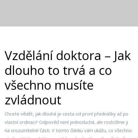
Vzdělání doktora – Jak
dlouho to trvá a co
všechno musíte
zvládnout
Chcete vědět, jak dlouhá je cesta od první přednášky až po
vlastní ordinaci? Odpověď není jednoduchá, ale rozložíme ji
na srozumitelné části. V tomto článku vám ukážu, co všechno