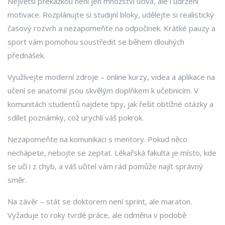
Největší překážkou není jen množství učiva, ale i udržení
motivace. Rozplánujte si studijní bloky, udělejte si realistický
časový rozvrh a nezapomeňte na odpočinek. Krátké pauzy a
sport vám pomohou soustředit se během dlouhých
přednášek.
Využívejte moderní zdroje – online kurzy, videa a aplikace na
učení se anatomií jsou skvělým doplňkem k učebnicím. V
komunitách studentů najdete tipy, jak řešit obtížné otázky a
sdílet poznámky, což urychlí váš pokrok.
Nezapomeňte na komunikaci s mentory. Pokud něco
nechápete, nebojte se zeptat. Lékařská fakulta je místo, kde
se učí i z chyb, a váš učitel vám rád pomůže najít správný
směr.
Na závěr – stát se doktorem není sprint, ale maraton.
Vyžaduje to roky tvrdé práce, ale odměna v podobě