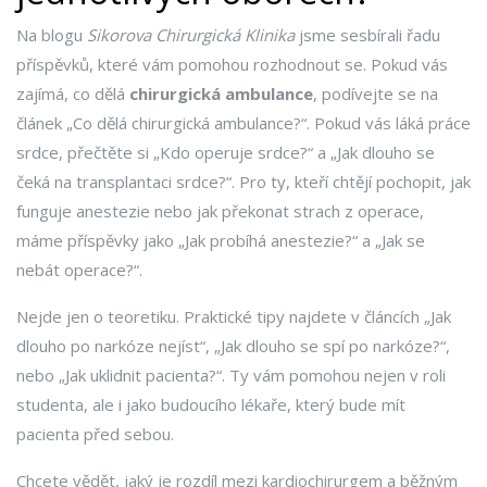
Na blogu
Sikorova Chirurgická Klinika
jsme sesbírali řadu
příspěvků, které vám pomohou rozhodnout se. Pokud vás
zajímá, co dělá
chirurgická ambulance
, podívejte se na
článek „Co dělá chirurgická ambulance?“. Pokud vás láká práce
srdce, přečtěte si „Kdo operuje srdce?“ a „Jak dlouho se
čeká na transplantaci srdce?“. Pro ty, kteří chtějí pochopit, jak
funguje anestezie nebo jak překonat strach z operace,
máme příspěvky jako „Jak probíhá anestezie?“ a „Jak se
nebát operace?“.
Nejde jen o teoretiku. Praktické tipy najdete v článcích „Jak
dlouho po narkóze nejíst“, „Jak dlouho se spí po narkóze?“,
nebo „Jak uklidnit pacienta?“. Ty vám pomohou nejen v roli
studenta, ale i jako budoucího lékaře, který bude mít
pacienta před sebou.
Chcete vědět, jaký je rozdíl mezi kardiochirurgem a běžným