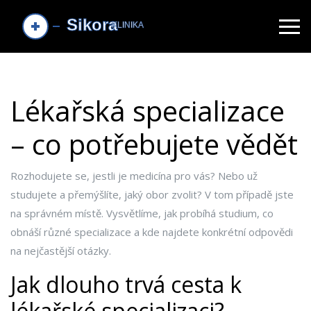
Lékařská specializace
– co potřebujete vědět
Rozhodujete se, jestli je medicína pro vás? Nebo už
studujete a přemýšlíte, jaký obor zvolit? V tom případě jste
na správném místě. Vysvětlíme, jak probíhá studium, co
obnáší různé specializace a kde najdete konkrétní odpovědi
na nejčastější otázky.
Jak dlouho trvá cesta k
lékařské specializaci?