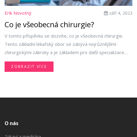
Erik Novotný
září 4, 2023
Co je všeobecná chirurgie?
V tomto příspěvku se dozvíte, co je všeobecná chirurgie.
Tento základní lékařský obor se zabývá nejrůznějšími
chirurgickými zákroky a je základem pro další specializace.
Přiblížím vám klíčové principy všeobecné chirurgie a jaký je
ZOBRAZIT VÍCE
její vliv na naše zdraví. Začněme tedy naše dobrodružství v
poznávání světa lékařských specializací!
O nás
Zdraví a medicína