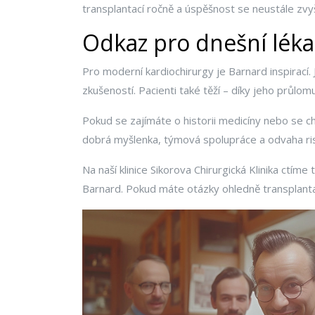
transplantací ročně a úspěšnost se neustále zvy
Odkaz pro dnešní lékař
Pro moderní kardiochirurgy je Barnard inspirací
zkušeností. Pacienti také těží – díky jeho průlom
Pokud se zajímáte o historii medicíny nebo se chy
dobrá myšlenka, týmová spolupráce a odvaha ri
Na naší klinice Sikorova Chirurgická Klinika ct
Barnard. Pokud máte otázky ohledně transplantac