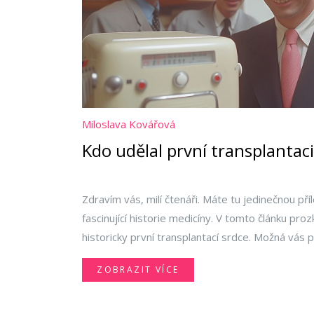
Miloslava Kovářová
Kdo udělal první transplantaci
Zdravím vás, milí čtenáři. Máte tu jedinečnou př
fascinující historie medicíny. V tomto článku pr
historicky první transplantací srdce. Možná vás p
operací přišel jihoafrický lékař jménem Christiaa
ZOBRAZIT VÍCE
tehdy navždy změnil, po přečtení tohoto článku 