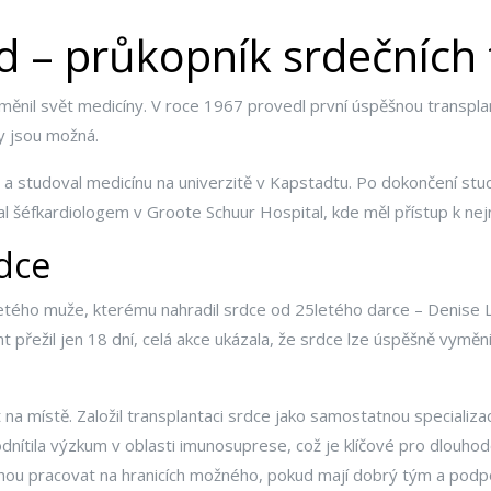
d – průkopník srdečních 
ý změnil svět medicíny. V roce 1967 provedl první úspěšnou transpl
ky jsou možná.
 studoval medicínu na univerzitě v Kapstadtu. Po dokončení studia
 stal šéfkardiologem v Groote Schuur Hospital, kde měl přístup k n
rdce
tého muže, kterému nahradil srdce od 25letého darce – Denise La
nt přežil jen 18 dní, celá akce ukázala, že srdce lze úspěšně vymě
na místě. Založil transplantaci srdce jako samostatnou specializaci
podnítila výzkum v oblasti imunosuprese, což je klíčové pro dlouhod
hou pracovat na hranicích možného, pokud mají dobrý tým a podpo