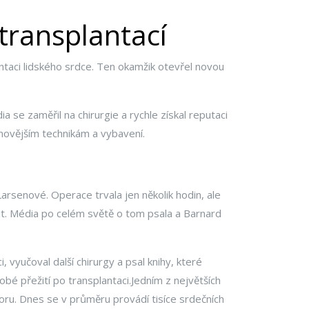
transplantací
antaci lidského srdce. Ten okamžik otevřel novou
 se zaměřil na chirurgie a rychle získal reputaci
ejnovějším technikám a vybavení.
rsenové. Operace trvala jen několik hodin, ale
nit. Média po celém světě o tom psala a Barnard
, vyučoval další chirurgy a psal knihy, které
obé přežití po transplantaci.Jedním z největších
ru. Dnes se v průměru provádí tisíce srdečních