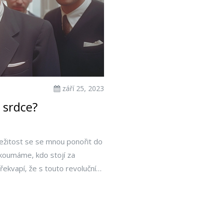
září 25, 2023
 srdce?
íležitost se se mnou ponořit do
ozkoumáme, kdo stojí za
řekvapí, že s touto revoluční
n Barnard. Svět medicíny se
budete chápat, proč.