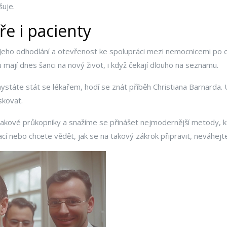
šuje.
e i pacienty
. Jeho odhodlání a otevřenost ke spolupráci mezi nemocnicemi po c
u mají dnes šanci na nový život, i když čekají dlouho na seznamu.
státe stát se lékařem, hodí se znát příběh Christiana Barnarda. Uk
skovat.
íme takové průkopníky a snažíme se přinášet nejmodernější metody,
í nebo chcete vědět, jak se na takový zákrok připravit, neváhejt