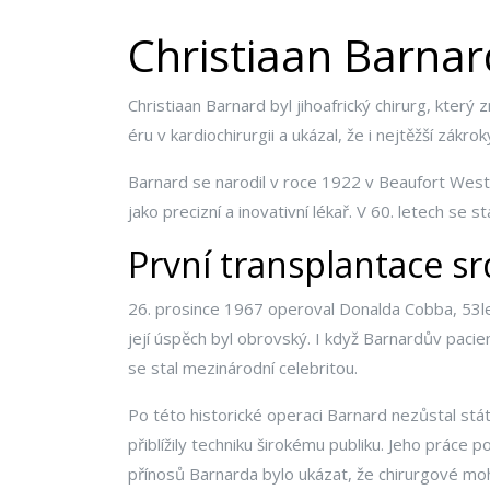
Christiaan Barnar
Christiaan Barnard byl jihoafrický chirurg, kter
éru v kardiochirurgii a ukázal, že i nejtěžší zákro
Barnard se narodil v roce 1922 v Beaufort West a
jako precizní a inovativní lékař. V 60. letech se
První transplantace s
26. prosince 1967 operoval Donalda Cobba, 53le
její úspěch byl obrovský. I když Barnardův pacie
se stal mezinárodní celebritou.
Po této historické operaci Barnard nezůstal stát 
přiblížily techniku širokému publiku. Jeho práce 
přínosů Barnarda bylo ukázat, že chirurgové mo