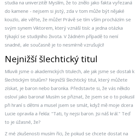
studia na univerzitě! Myslím, že to znělo jako fakta vyřezaná
do kamene - nejsem si jistý, zda v tom může být nějaké
kouzlo, ale věřte, že může! Právě se tím vším procházím se
svým synem Viktorem, který vznáší tisíc a jedna otázka
týkající se studijního života. V žádném případě to není
snadné, ale současně je to nesmírně vzrušující!
Nejnižší šlechtický titul
Mluvili jsme o akademických titulech, ale jak jsme se dostali k
šlechtickým titulům? Nejnižší šlechtický titul, který můžete
získat, je baron nebo baronka. Představte si, že vás někdo
osloví jako barona! Musím se přiznat, že jsem se o to pokusil
při hraní s dětmi a musel jsem se smát, když mě moje dcera
Lucie opravila a řekla: "Tati, ty nejsi baron. Jsi náš král." Teď
to je úžasné, že?
Z mé zkušenosti musím říci, že pokud se chcete dostat na