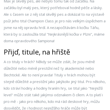
Max je skvělý pes, ale nebylo tomu tak od začátku. Na
začátku byl malý pes, který potřeboval hodně péče a lásky.
Ale s časem se z něj stal skvělý pes a dokázal to na výstavě
psů! Jeho titul Champion Class je pro nás velkým úspěchem a
jsme na něj opravdu hrdí. A nezapočítávám-li kočku Táňu,
která by si zasloužila titul "Nejkrásnější kočka v Plzni", máme
doma opravdového šampiona!
Přijď, titule, na hřiště
A co tituly v hrách? Někdy se může zdát, že jsou méně
důležité nebo méně prestižní než ty akademické nebo
šlechtické. Ale to není pravda! Tituly v hrách mohou být
stejně důležité a prestižní jako jakýkoliv jiný titul. Pro někoho,
kdo stráví hodiny a hodiny hraním hry, se titul jako "Nejnižší
level" může stát také jakýmsi odznakem či cílem. A to platí i
pro mě - jako pro někoho, kdo má rád deskové hry, můžu
dosvědčit, že i hodnost nejnižšího hráče může být