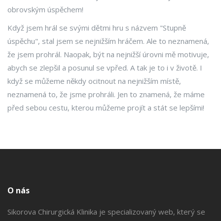
obrovským úspěchem!
Když jsem hrál se svými dětmi hru s názvem "Stupně
úspěchu", stal jsem se nejnižším hráčem. Ale to neznamená,
že jsem prohrál. Naopak, být na nejnižší úrovni mě motivuje,
abych se zlepšil a posunul se vpřed. A tak je to i v životě. I
když se můžeme někdy ocitnout na nejnižším místě,
neznamená to, že jsme prohráli. Jen to znamená, že máme
před sebou cestu, kterou můžeme projít a stát se lepšími!
O nás
Sikorova Chirurgická Klinika je specializovaný web, který se