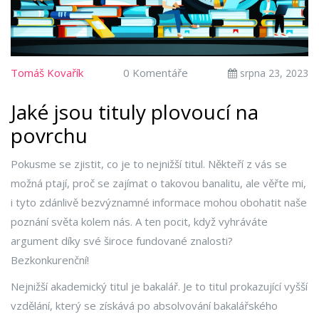
Tomáš Kovařík
0 Komentáře
srpna 23, 2023
Jaké jsou tituly plovoucí na
povrchu
Pokusme se zjistit, co je to nejnižší titul. Někteří z vás se
možná ptají, proč se zajímat o takovou banalitu, ale věřte mi,
i tyto zdánlivě bezvýznamné informace mohou obohatit naše
poznání světa kolem nás. A ten pocit, když vyhráváte
argument díky své široce fundované znalosti?
Bezkonkurenční!
Nejnižší akademický titul je bakalář. Je to titul prokazující vyšší
vzdělání, který se získává po absolvování bakalářského