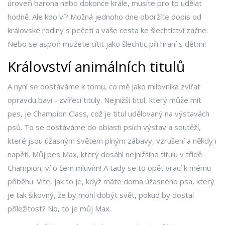
úroveň barona nebo dokonce krále, musíte pro to udělat
hodně. Ale kdo ví? Možná jednoho dne obdržíte dopis od
královské rodiny s pečetí a vaše cesta ke šlechtictví začne.
Nebo se aspoň můžete cítit jako šlechtic při hraní s dětmi!
Království animálních titulů
A nyní se dostáváme k tomu, co mě jako milovníka zvířat
opravdu baví - zvířecí tituly. Nejnižší titul, který může mít
pes, je Champion Class, což je titul udělovaný na výstavách
psů. To se dostáváme do oblasti psích výstav a soutěží,
které jsou úžasným světem plným zábavy, vzrušení a někdy i
napětí. Můj pes Max, který dosáhl nejnižšího titulu v třídě
Champion, ví o čem mluvím! A tady se to opět vrací k mému
příběhu. Víte, jak to je, když máte doma úžasného psa, který
je tak šikovný, že by mohl dobýt svět, pokud by dostal
příležitost? No, to je můj Max.