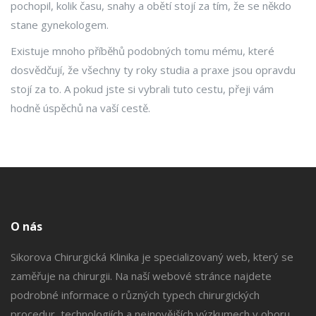
pochopil, kolik času, snahy a obětí stojí za tím, že se někdo
stane gynekologem.
Existuje mnoho příběhů podobných tomu mému, které
dosvědčují, že všechny ty roky studia a praxe jsou opravdu
stojí za to. A pokud jste si vybrali tuto cestu, přeji vám
hodně úspěchů na vaší cestě.
O nás
Sikorova Chirurgická Klinika je specializovaný web, který se
zaměřuje na chirurgii. Na naší webové stránce najdete
podrobné informace o různých typech chirurgických
procedur, technologiích a nejnovějších výzkumech v oboru.