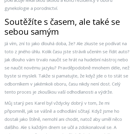
pokračuje lékařskou školou a končí rezidency v oboru
gynekologie a porodnictví.
Soutěžíte s časem, ale také se
sebou samým
Já vím, zní to jako dlouhá doba, že? Ale zkuste se podívat na
toto z jiného úhlu. Kolik času jste strávili učením se řídit auto?
Jak dlouho vám trvalo naučit se hrát na hudební nástroj nebo
se naučit novému jazyku? Pravděpodobně mnohem déle, než
byste si mysleli. Takže si pamatujte, že když jde o to stát se
odborníkem v jakémkoli oboru, času nikdy není dost. Celý
tento proces je zkouškou vaší odhodlanosti a výdrže.
Můj starý pes Karel byl vždycky dobrý v tom, že mi
připomněl, jak se vášně a odhodlání sčítají. Když jsme ho
dostali jako štěně, nemohl ani chodit, natož aby uměl něco
dalšího. Ale s každým dnem se učil a zdokonaloval se. A