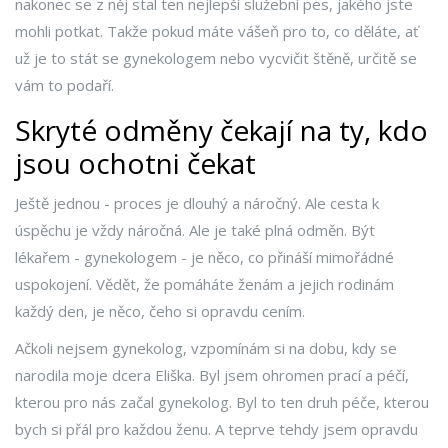
nakonec se z něj stal ten nejlepší služební pes, jakého jste
mohli potkat. Takže pokud máte vášeň pro to, co děláte, ať
už je to stát se gynekologem nebo vycvičit štěně, určitě se
vám to podaří.
Skryté odměny čekají na ty, kdo
jsou ochotni čekat
Ještě jednou - proces je dlouhý a náročný. Ale cesta k
úspěchu je vždy náročná. Ale je také plná odměn. Být
lékařem - gynekologem - je něco, co přináší mimořádné
uspokojení. Vědět, že pomáháte ženám a jejich rodinám
každý den, je něco, čeho si opravdu cením.
Ačkoli nejsem gynekolog, vzpomínám si na dobu, kdy se
narodila moje dcera Eliška. Byl jsem ohromen prací a péčí,
kterou pro nás začal gynekolog. Byl to ten druh péče, kterou
bych si přál pro každou ženu. A teprve tehdy jsem opravdu