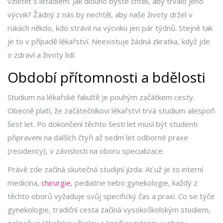
vzletět s letadlem. Jak dlouho byste chtěli, aby trvalo jeho
výcvik? Žádný z nás by nechtěl, aby naše životy držel v
rukách někdo, kdo strávil na výcviku jen pár týdnů. Stejně tak
je to v případě lékařství. Neexistuje žádná zkratka, když jde
o zdraví a životy lidí.
Období přítomnosti a bdělosti
Studium na lékařské fakultě je pouhým začátkem cesty.
Obecně platí, že začátečníkovi lékařství trvá studium alespoň
šest let. Po dokončení těchto šesti let musí být studenti
připraveni na dalších čtyři až sedm let odborné praxe
(residency), v závislosti na oboru specializace.
Právě zde začíná skutečná studijní jízda. Ať už je to interní
medicína,
chirurgie
, pediatrie nebo gynekologie, každý z
těchto oborů vyžaduje svůj specifický čas a praxi. Co se týče
gynekologie, tradiční cesta začíná vysokoškolským studiem,