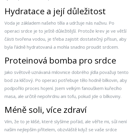
Hydratace a její důležitost
Voda je základem našeho těla a udržuje nás naživu. Po
operaci srdce je to ještě důležitější. Protože krev je ve větší
části tvořena vodou, je třeba zajistit dostatečný přísun, aby
byla řádně hydratovaná a mohla snadno proudit srdcem.
Proteinová bomba pro srdce
Jako světově uznávaná milovnice dobrého jídla považuji tento
bod za klíčový. Po operaci potřebuje tělo hodně bílkovin, aby
podpořilo proces hojení. Jsem velkým fanouškem kuřecího
masa, ale určitě nepohrdnu ani tofu, pokud jde o bílkoviny.
Méně soli, více zdraví
Vím, že to je klišé, které slyšíme pořád, ale věřte mi, sůl není
naším nejlepším přítelem, obzvláště když se vaše srdce