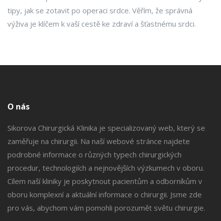
tipy, jak se zotavit po operaci srdce. Věřím, že správná
výživa je klíčem k vaší cestě ke zdraví a šťastnému srdci.
O nás
Sikorova Chirurgická Klinika je specializovaný web, který se
zaměřuje na chirurgii. Na naší webové stránce najdete
podrobné informace o různých typech chirurgických
procedur, technologiích a nejnovějších výzkumech v oboru.
Cílem naší kliniky je poskytnout pacientům a odborníkům v
oboru komplexní a aktuální informace o chirurgii. Jsme zde
pro vás, abychom vám pomohli porozumět světu chirurgie.