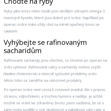
Choďte na ryby
Ryby jako losos nebo tunák jsou skvělým zdrojem omega-3
mastných kyselin, které jsou dobré pro srdce. Například po
operaci srdce mám vždy chuť na mírně opečený losos se
salátem.
Vyhýbejte se rafinovaným
sacharidům
Rafinované sacharidy jsou všechno, co chceme po operaci na
srdci vyhnout. Rafinované cukry a sacharidy mohou zvýšit
hladinu cholesterolu a obecně způsobit problémy srdci.
Místo toho se zaměřte na celozrnné produkty.
Po operaci srdce není cesta k zotavení snadná. Ale s pravou
stravou, odpočinkem, a trochou humoru a naděje, je určitě
možné se vrátit ke zdravému životu. Jsem nadšená, že se s
vámi mohu podělit o své zkušenosti a nabídnout vám rady a