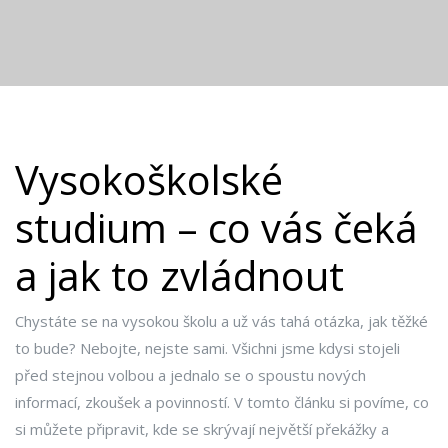
Vysokoškolské
studium – co vás čeká
a jak to zvládnout
Chystáte se na vysokou školu a už vás tahá otázka, jak těžké
to bude? Nebojte, nejste sami. Všichni jsme kdysi stojeli
před stejnou volbou a jednalo se o spoustu nových
informací, zkoušek a povinností. V tomto článku si povíme, co
si můžete připravit, kde se skrývají největší překážky a