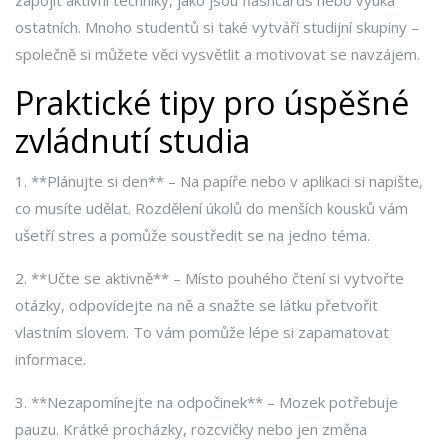
zapojit aktivní techniky, jako jsou flashcards nebo výuka
ostatních. Mnoho studentů si také vytváří studijní skupiny –
společně si můžete věci vysvětlit a motivovat se navzájem.
Praktické tipy pro úspěšné
zvládnutí studia
1. **Plánujte si den** – Na papíře nebo v aplikaci si napište,
co musíte udělat. Rozdělení úkolů do menších kousků vám
ušetří stres a pomůže soustředit se na jedno téma.
2. **Učte se aktivně** – Místo pouhého čtení si vytvořte
otázky, odpovídejte na ně a snažte se látku přetvořit
vlastním slovem. To vám pomůže lépe si zapamatovat
informace.
3. **Nezapomínejte na odpočinek** – Mozek potřebuje
pauzu. Krátké procházky, rozcvičky nebo jen změna