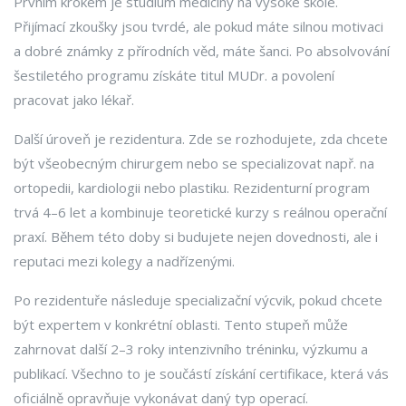
Prvním krokem je studium medicíny na vysoké škole.
Přijímací zkoušky jsou tvrdé, ale pokud máte silnou motivaci
a dobré známky z přírodních věd, máte šanci. Po absolvování
šestiletého programu získáte titul MUDr. a povolení
pracovat jako lékař.
Další úroveň je rezidentura. Zde se rozhodujete, zda chcete
být všeobecným chirurgem nebo se specializovat např. na
ortopedii, kardiologii nebo plastiku. Rezidenturní program
trvá 4–6 let a kombinuje teoretické kurzy s reálnou operační
praxí. Během této doby si budujete nejen dovednosti, ale i
reputaci mezi kolegy a nadřízenými.
Po rezidentuře následuje specializační výcvik, pokud chcete
být expertem v konkrétní oblasti. Tento stupeň může
zahrnovat další 2–3 roky intenzivního tréninku, výzkumu a
publikací. Všechno to je součástí získání certifikace, která vás
oficiálně opravňuje vykonávat daný typ operací.