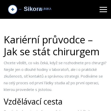
Kariérní průvodce –
Jak se stát chirurgem
Chcete vědět, co vás čeká, když se rozhodnete pro chirurgii?
Nejde jen o dlouhé hodiny v laboratoři, ale i o praktické
zkušenosti, síť kontaktů a správnou strategii. Podíváme se
na celý proces od první řádky studia až po první operaci,
kterou provedete s jistotou.
Vzdělávací cesta