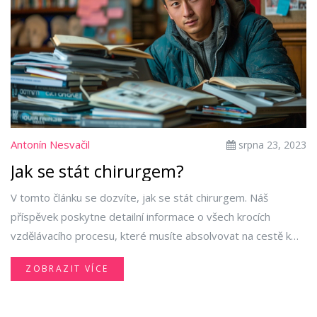
Antonín Nesvačil
srpna 23, 2023
Jak se stát chirurgem?
V tomto článku se dozvíte, jak se stát chirurgem. Náš
příspěvek poskytne detailní informace o všech krocích
vzdělávacího procesu, které musíte absolvovat na cestě k
této fascinující a náročné lékařské kariéře. Toto je velmi
ZOBRAZIT VÍCE
důležité a citlivé téma, které mě osobně velmi zajímá, jak
jako autora, tak člověka. S radostí vám představím
podrobnosti všeho, co potřebujete vědět, pokud se chcete