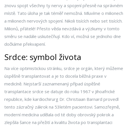
znovu spojit všechny ty nervy a spojení přesně na správném
místě. Tato úloha je tak téměř nemožná. Mluvíme o milionech
a milionech nervových spojení. Nikoli tisících nebo set tisících.
Milionů, přátelé! Přesto věda nevzdává a výzkumy v tomto
směru se nadále uskutečňují. Kdo ví, možná se jednoho dne
dočkáme překvapení.
Srdce: symbol života
Na více optimistickou stránku, srdce je orgán, který můžeme
úspěšně transplantovat a je to docela běžná praxe v
medicíně. Nejstarší zaznamenaný případ úspěšné
transplantace srdce se datuje do roku 1967 v Jihoafrické
republice, kde kardiochirurg Dr. Christiaan Barnard provedl
tento zázračný zákrok na 53letém pacientovi. Samozřejmě,
moderní medicína udělala od té doby obrovský pokrok a
zlepšila šance na přežití a kvalitu života po transplantaci