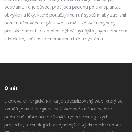
odstranit. To je důvod, proč jsou pacienti po transplantaci
obvykle na léky, které potlačují imunitní systém, aby zabránil
odmítnutí nového orgánu. Ale to má také své nevýhody,
protože pacienti pak mohou být náchylnější k jiným nemocem
a infekcím, kvůli oslabenému imunitnímu systému.
O nás
Sikorova Chirurgická Klinika je specializovaný web, který se
zaměřuje na chirurgii. Na naší webové stránce najdete
podrobné informace o různých typech chirurgických
procedur, technologiích a nejnovějších výzkumech v oboru.