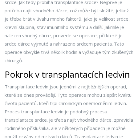
srdce. Jak tedy probíhá transplantace srdce? Nejprve je
potřeba najít vhodného dárce, což může být složité, jelikož
je třeba brát v úvahu mnoho faktorů, jako je velikost srdce,
krevní skupina, stav imunitního systému a další. Jakmile je
nalezen vhodný dárce, provede se operace, při které je
srdce dárce vyjmuté a nahrazeno srdcem pacienta. Tato
operace obvykle trvá několik hodin a vyžaduje tým zkušených
chirurgů.
Pokrok v transplantacích ledvin
Transplantace ledvin jsou jedněmi z nejběžnějších operací,
které se dnes provádějí. Tyto operace mohou zlepšit kvalitu
života pacientů, kteří trpí chronickým onemocněním ledvin.
Proces transplantace ledvin je podobný procesu
transplantace srdce. Je třeba najít vhodného dárce, zpravidla
rodinného příslušníka, ale v některých případech je možné
použít orgány od mrtvých dárců. Transplantace ledvin je