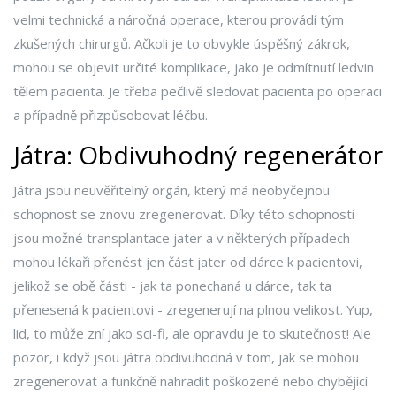
velmi technická a náročná operace, kterou provádí tým
zkušených chirurgů. Ačkoli je to obvykle úspěšný zákrok,
mohou se objevit určité komplikace, jako je odmítnutí ledvin
tělem pacienta. Je třeba pečlivě sledovat pacienta po operaci
a případně přizpůsobovat léčbu.
Játra: Obdivuhodný regenerátor
Játra jsou neuvěřitelný orgán, který má neobyčejnou
schopnost se znovu zregenerovat. Díky této schopnosti
jsou možné transplantace jater a v některých případech
mohou lékaři přenést jen část jater od dárce k pacientovi,
jelikož se obě části - jak ta ponechaná u dárce, tak ta
přenesená k pacientovi - zregenerují na plnou velikost. Yup,
lid, to může zní jako sci-fi, ale opravdu je to skutečnost! Ale
pozor, i když jsou játra obdivuhodná v tom, jak se mohou
zregenerovat a funkčně nahradit poškozené nebo chybějící