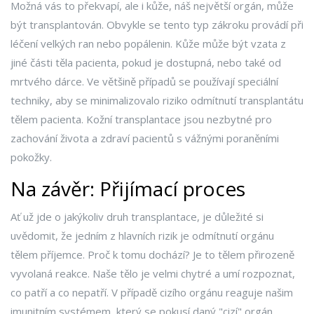
Možná vás to překvapí, ale i kůže, náš největší orgán, může
být transplantován. Obvykle se tento typ zákroku provádí při
léčení velkých ran nebo popálenin. Kůže může být vzata z
jiné části těla pacienta, pokud je dostupná, nebo také od
mrtvého dárce. Ve většině případů se používají speciální
techniky, aby se minimalizovalo riziko odmítnutí transplantátu
tělem pacienta. Kožní transplantace jsou nezbytné pro
zachování života a zdraví pacientů s vážnými poraněními
pokožky.
Na závěr: Přijímací proces
Ať už jde o jakýkoliv druh transplantace, je důležité si
uvědomit, že jedním z hlavních rizik je odmítnutí orgánu
tělem příjemce. Proč k tomu dochází? Je to tělem přirozeně
vyvolaná reakce. Naše tělo je velmi chytré a umí rozpoznat,
co patří a co nepatří. V případě cizího orgánu reaguje našim
imunitním systémem, který se pokusí daný "cizí" orgán